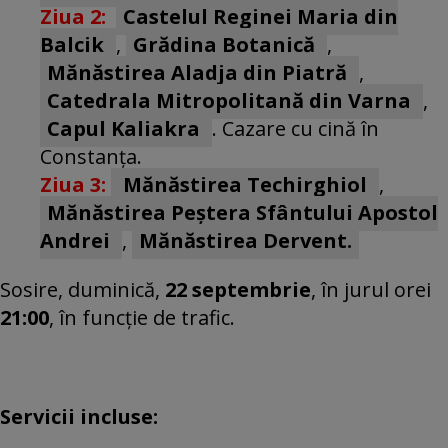
Ziua 2:
Castelul Reginei Maria din
Balcik
,
Grădina Botanică
,
Mănăstirea Aladja din Piatră
,
Catedrala Mitropolitană din Varna
,
Capul Kaliakra
. Cazare cu cină în
Constanța.
Ziua 3:
Mănăstirea Techirghiol
,
Mănăstirea Peștera Sfântului Apostol
Andrei
,
Mănăstirea Dervent.
Sosire,
duminică,
22 septembrie
, în jurul orei
21:00
, în funcție de trafic.
Servicii incluse: