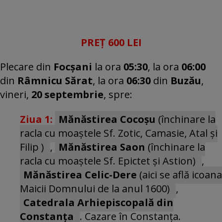
PREȚ 600 LEI
Plecare din
Focșani
la ora
05:30
, la ora
06:00
din
Râmnicu Sărat
, la ora
06:30
din
Buzău
,
vineri,
20 septembrie
, spre:
Ziua 1:
Mănăstirea Cocoșu
(închinare la
racla cu moaștele Sf. Zotic, Camasie, Atal și
Filip )
,
Mănăstirea Saon
(închinare la
racla cu moaștele Sf. Epictet și Astion)
,
Mănăstirea Celic-Dere
(aici se află icoana
Maicii Domnului de la anul 1600)
,
Catedrala Arhiepiscopală din
Constanța
. Cazare în Constanța.