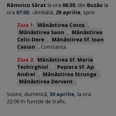
Râmnicu Sărat
la ora
06:30
,
din
Buzău
la
ora
07:00
, s
âmbătă,
29 aprilie
, spre:
Ziua 1:
Mănăstirea Cocoș
,
Mănăstirea Saon
,
Mănăstirea
Celic-Dere
,
Mănăstirea Sf. Ioan
Casian
,
Constanța.
Ziua 2:
Mănăstirea Sf. Maria
Techirghiol
,
Peștera Sf. Ap.
Andrei
,
Mănăstirea Strunga
,
Mănăstirea Dervent
.
Sosire, duminică,
30 aprilie,
la ora
22:00 în funcție de trafic.