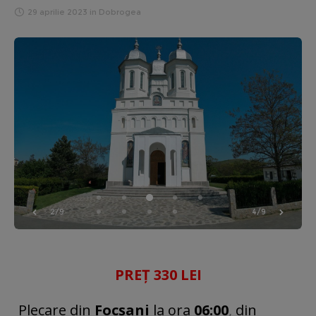
29 aprilie 2023
in
Dobrogea
3/9
5/9
PREȚ 330 LEI
Plecare din
Focșani
la ora
06:00
,
din