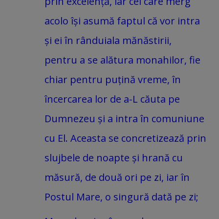
prin excelență, iar cei care merg
acolo își asumă faptul că vor intra
și ei în rânduiala mănăstirii,
pentru a se alătura monahilor, fie
chiar pentru puțină vreme, în
încercarea lor de a-L căuta pe
Dumnezeu și a intra în comuniune
cu El. Aceasta se concretizează prin
slujbele de noapte și hrană cu
măsură, de două ori pe zi, iar în
Postul Mare, o singură dată pe zi;