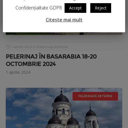
Confidențialitate GDPR
Accept
Reject
Citește mai mult
1 aprilie 2024
in
Pelerinaje Externe
PELERINAJ ÎN BASARABIA 18-20
OCTOMBRIE 2024
1 aprilie 2024
PELERINAJE EXTERNE