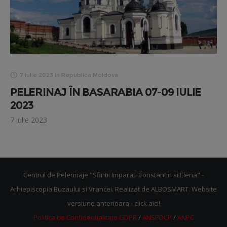
7 iulie 2023
in
Republica Moldova
PELERINAJ ÎN BASARABIA 07-09 IULIE
2023
7 iulie 2023
Centrul de Pelerinaje "Sfintii Imparati Constantin si Elena" -
Arhiepiscopia Buzaului si Vrancei. Realizat de
ALBOSMART
. Website
versiune anterioara -
click aici!
Politica de Confidentialitate GDPR
/
ANSPDCP
/
ANPC