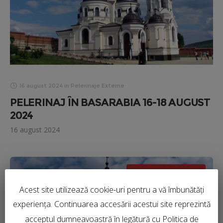
16 august 2024
in
Pelerinaje Externe
PELERINAJ ÎN BASARABIA 16-18 AUGUST
2024
16 august 2024
PELERINAJE EXTERNE
Acest site utilizează cookie-uri pentru a vă îmbunătăți
experiența. Continuarea accesării acestui site reprezintă
acceptul dumneavoastră în legătură cu Politica de