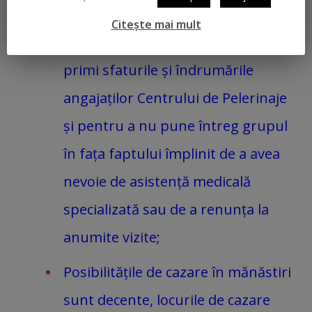
sănătății, sunt datori să le
Citește mai mult
menționeze la înscriere, pentru a
primi sfaturile și îndrumările
angajaților Centrului de Pelerinaje
și pentru a nu pune întreg grupul
în fața faptului împlinit de a avea
nevoie de asistență medicală
specializată sau de a renunța la
anumite vizite;
Posibilitățile de cazare în mănăstiri
sunt decente, locurile de cazare