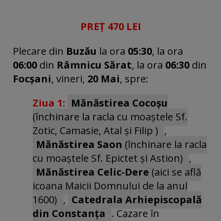
PREȚ 470 LEI
Plecare din
Buzău
la ora
05:30
, la ora
06:00
din
Râmnicu Sărat
, la ora
06:30
din
Focșani
, vineri,
20 Mai
, spre:
Ziua 1:
Mănăstirea Cocoșu
(închinare la racla cu moaștele Sf.
Zotic, Camasie, Atal și Filip )
,
Mănăstirea Saon
(închinare la racla
cu moaștele Sf. Epictet și Astion)
,
Mănăstirea Celic-Dere
(aici se află
icoana Maicii Domnului de la anul
1600)
,
Catedrala Arhiepiscopală
din Constanța
. Cazare în