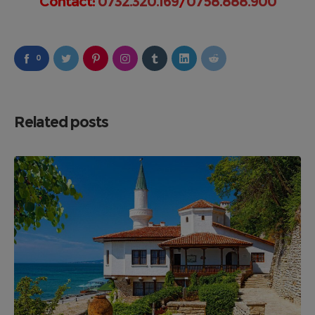
Contact:
0732.320.169
/
0758.888.900
0
Related posts