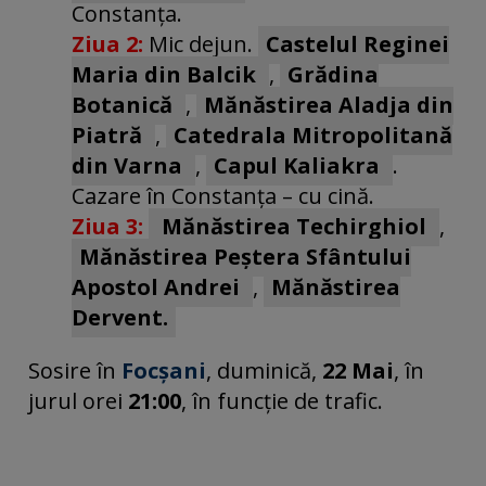
Constanța.
Ziua 2:
Mic dejun.
Castelul Reginei
Maria din Balcik
,
Grădina
Botanică
,
Mănăstirea Aladja din
Piatră
,
Catedrala Mitropolitană
din Varna
,
Capul Kaliakra
.
Cazare în Constanța – cu cină.
Ziua 3:
Mănăstirea Techirghiol
,
Mănăstirea Peștera Sfântului
Apostol Andrei
,
Mănăstirea
Dervent.
Sosire în
Focșani
, duminică,
22 Mai
, în
jurul orei
21:00
, în funcție de trafic.