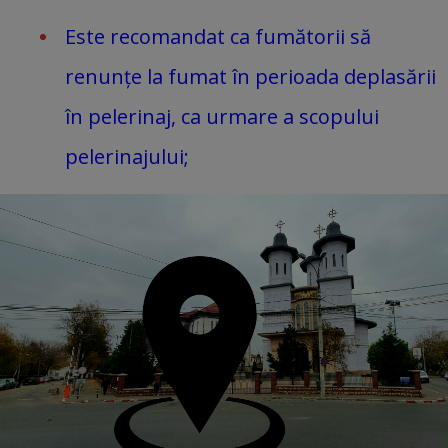
Este recomandat ca fumătorii să
renunțe la fumat în perioada deplasării
în pelerinaj, ca urmare a scopului
pelerinajului;