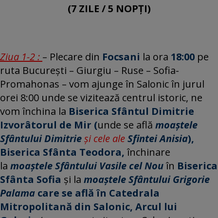
(7 ZILE / 5 NOPȚI)
Ziua 1-2 :
– Plecare din
Focsani
la ora
18:00
pe
ruta București – Giurgiu – Ruse – Sofia-
Promahonas – vom ajunge în Salonic în jurul
orei 8:00 unde se vizitează centrul istoric, ne
vom închina la
Biserica Sfântul Dimitrie
Izvorâtorul de Mir (
unde se află
moaştele
Sfântului Dimitrie
și cele ale
Sfintei Anisia
),
Biserica Sfânta Teodora,
închinare
la
moaştele
Sfântului Vasile cel Nou
în
Biserica
Sfânta Sofia
și la
moaştele Sfântului Grigorie
Palama
care se află în Catedrala
Mitropolitană din Salonic,
Arcul lui