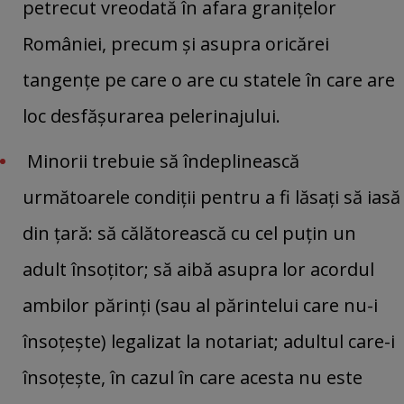
petrecut vreodată în afara graniţelor
României, precum şi asupra oricărei
tangenţe pe care o are cu statele în care are
loc desfăşurarea pelerinajului.
Minorii trebuie să îndeplinească
următoarele condiţii pentru a fi lăsaţi să iasă
din ţară: să călătorească cu cel puţin un
adult însoţitor; să aibă asupra lor acordul
ambilor părinţi (sau al părintelui care nu-i
însoţeşte) legalizat la notariat; adultul care-i
însoţeşte, în cazul în care acesta nu este