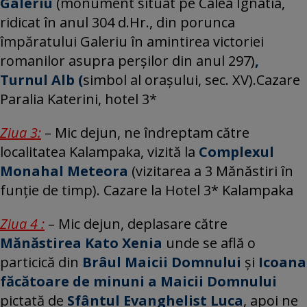
Galeriu
(monument situat pe Calea Ignatia,
ridicat în anul 304 d.Hr., din porunca
împăratului Galeriu în amintirea victoriei
romanilor asupra perșilor din anul 297)
,
Turnul Alb (
simbol al orașului, sec. XV).Cazare
Paralia Katerini, hotel 3*
Ziua 3:
– Mic dejun, ne îndreptam către
localitatea Kalampaka, vizită la
Complexul
Monahal Meteora
(vizitarea a 3 Mănăstiri în
funție de timp). Cazare la Hotel 3* Kalampaka
Ziua 4 :
– Mic dejun, deplasare către
Mănăstirea Kato Xenia
unde se află o
particică din
Brâul Maicii Domnului
și
Icoana
făcătoare de minuni a Maicii Domnului
pictată de
Sfântul Evanghelist Luca
, apoi ne