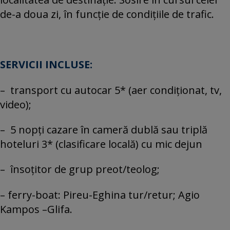
de-a doua zi, în funcție de condițiile de trafic.
SERVICII INCLUSE:
– transport cu autocar 5* (aer condiționat, tv,
video);
– 5 nopți cazare în cameră dublă sau triplă
hoteluri 3* (clasificare locală) cu mic dejun
– însoțitor de grup preot/teolog;
– ferry-boat: Pireu-Eghina tur/retur; Agio
Kampos –Glifa.