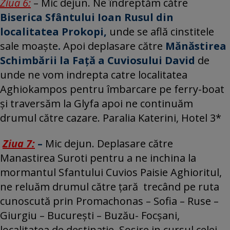
Ziua 6:
– Mic dejun. Ne îndreptăm către
Biserica Sfântului Ioan Rusul din
localitatea Prokopi,
unde se află cinstitele
sale moaște
.
Apoi deplasare către
Mănăstirea
Schimbării la Față a Cuviosului David
de
unde ne vom indrepta catre localitatea
Aghiokampos pentru îmbarcare pe ferry-boat
și traversăm la Glyfa apoi ne continuăm
drumul către cazare. Paralia Katerini, Hotel 3*
Ziua 7:
–
Mic dejun. Deplasare către
Manastirea Suroti pentru a ne inchina la
mormantul Sfantului Cuvios Paisie Aghioritul,
ne reluăm drumul către țară trecând pe ruta
cunoscută prin Promachonas – Sofia – Ruse –
Giurgiu – București – Buzău- Focșani,
localitatea de destinație. Sosire in cursul celei