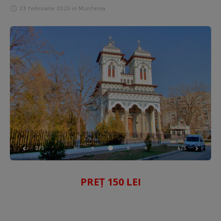
23 februarie 2025
in
Muntenia
2/5
4/5
PREȚ 150 LEI