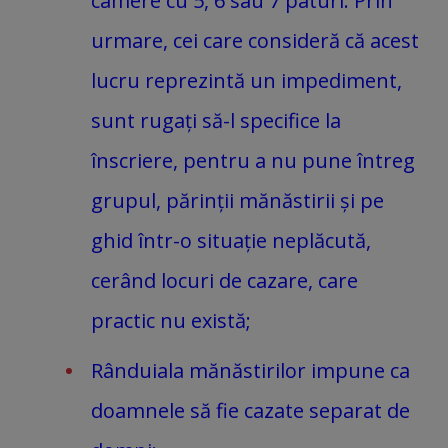
camere cu 5, 6 sau 7 paturi. Prin
urmare, cei care consideră că acest
lucru reprezintă un impediment,
sunt rugați să-l specifice la
înscriere, pentru a nu pune întreg
grupul, părinții mănăstirii și pe
ghid într-o situație neplăcută,
cerând locuri de cazare, care
practic nu există;
Rânduiala mănăstirilor impune ca
doamnele să fie cazate separat de