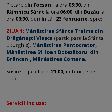
Plecare din
Focșani
la ora
05:30
, din
Râmnicu Sărat
la ora
06:00
, din
Buzău
la
ora
06:30,
duminică,
23 februarie
, spre:
ZIUA 1:
Mănăstirea Sfânta Treime din
Drăgănești Vlașca
(participare la Sfânta
Liturghie),
Mănăstirea Pantocrator,
Mănăstirea Sf. Ioan Botezătorul din
Brânceni, Mănăstirea Comana.
Sosire în jurul orei
21:00,
în funcție de
trafic.
Servicii incluse: