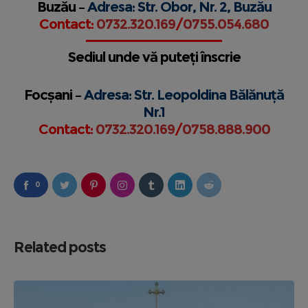
Buzău –
Adresa: Str. Obor, Nr. 2, Buzău
Contact:
0732.320.169
/
0755.054.680
Sediul unde vă puteți înscrie
Focșani –
Adresa: Str. Leopoldina Bălănuță
Nr.1
Contact:
0732.320.169
/
0758.888.900
0
Related posts