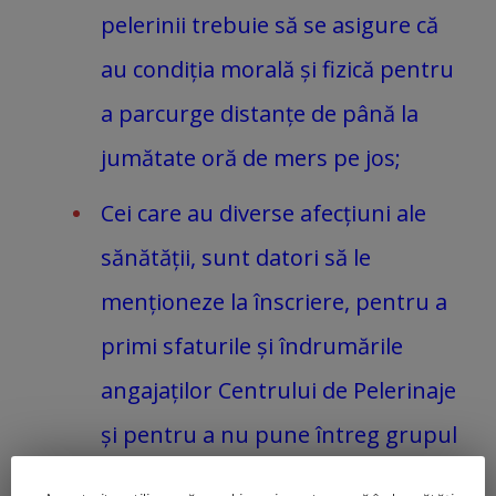
pelerinii trebuie să se asigure că
au condiția morală și fizică pentru
a parcurge distanțe de până la
jumătate oră de mers pe jos;
Cei care au diverse afecțiuni ale
sănătății, sunt datori să le
menționeze la înscriere, pentru a
primi sfaturile și îndrumările
angajaților Centrului de Pelerinaje
și pentru a nu pune întreg grupul
în fața faptului împlinit de a avea