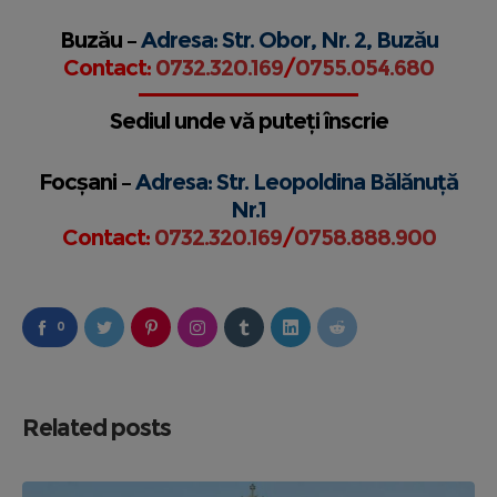
Buzău –
Adresa: Str. Obor, Nr. 2, Buzău
Contact:
0732.320.169
/
0755.054.680
Sediul unde vă puteți înscrie
Focșani –
Adresa: Str. Leopoldina Bălănuță
Nr.1
Contact:
0732.320.169
/
0758.888.900
0
Related posts