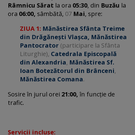
Râmnicu Sărat
la ora
05:30
, din
Buzău
la
ora
06:00,
sâmbătă,
07
Mai
, spre:
ZIUA 1:
Mănăstirea Sfânta Treime
din Drăgănești Vlașca, Mănăstirea
Pantocrator
(participare la Sfânta
Liturghie),
Catedrala Episcopală
din Alexandria
,
Mănăstirea Sf.
Ioan Botezătorul din Brânceni
,
Mănăstirea Comana
.
Sosire în jurul orei
21:00,
în funcție de
trafic.
Servicii incluse: