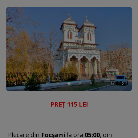
2/5
4/5
PREȚ 115 LEI
Plecare din
Focșani
la ora
05:00
, din