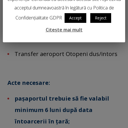
hotelier – 50 euro care se plăteşte
acceptul dumneavoastră în legătură cu Politica de
reprezentantului agenţiei
Confidențialitate GDPR
Accept
Reject
Asigurarea de călătorie de grup– 70
Citește mai mult
Ron
Transfer aeroport Otopeni dus/intors
Acte necesare:
paşaportul trebuie să fie valabil
minimum 6 luni după data
întoarcerii în ţară;