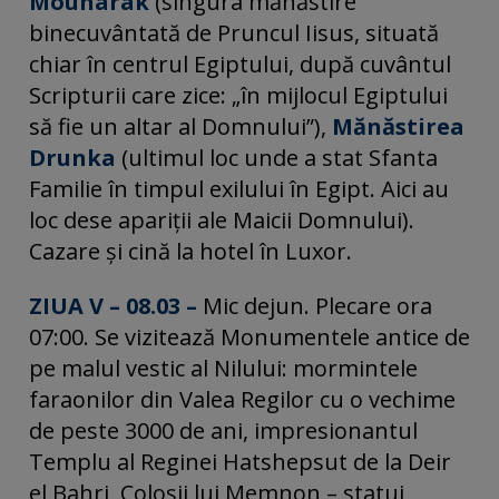
Mouharak
(singura mănăstire
binecuvântată de Pruncul Iisus, situată
chiar în centrul Egiptului, după cuvântul
Scripturii care zice: „în mijlocul Egiptului
să fie un altar al Domnului”),
Mănăstirea
Drunka
(ultimul loc unde a stat Sfanta
Familie în timpul exilului în Egipt. Aici au
loc dese apariţii ale Maicii Domnului).
Cazare și cină la hotel în Luxor.
ZIUA V – 08.03 –
Mic dejun. Plecare ora
07:00. Se vizitează Monumentele antice de
pe malul vestic al Nilului: mormintele
faraonilor din Valea Regilor cu o vechime
de peste 3000 de ani, impresionantul
Templu al Reginei Hatshepsut de la Deir
el Bahri, Coloşii lui Memnon – statui