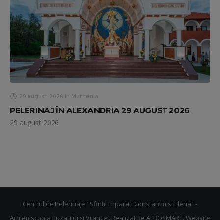
29 august 2026
in
Muntenia
PELERINAJ ÎN ALEXANDRIA 29 AUGUST 2026
29 august 2026
Centrul de Pelerinaje "Sfintii Imparati Constantin si Elena" -
Arhiepiscopia Buzaului si Vrancei. Realizat de
ALBOSMART
. Website