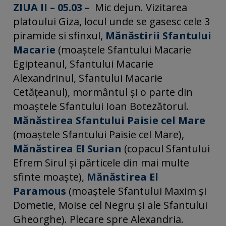
ZIUA II – 05.03 –
Mic dejun. Vizitarea
platoului Giza, locul unde se gasesc cele 3
piramide si sfinxul,
Mănăstirii Sfantului
Macarie
(moaştele Sfantului Macarie
Egipteanul, Sfantului Macarie
Alexandrinul, Sfantului Macarie
Cetăţeanul), mormântul şi o parte din
moaştele Sfantului Ioan Botezătorul.
Mănăstirea Sfantului Paisie cel Mare
(moaştele Sfantului Paisie cel Mare),
Mănăstirea El Surian
(copacul Sfantului
Efrem Sirul şi părticele din mai multe
sfinte moaşte),
Mănăstirea El
Paramous
(moaştele Sfantului Maxim şi
Dometie, Moise cel Negru şi ale Sfantului
Gheorghe). Plecare spre Alexandria.