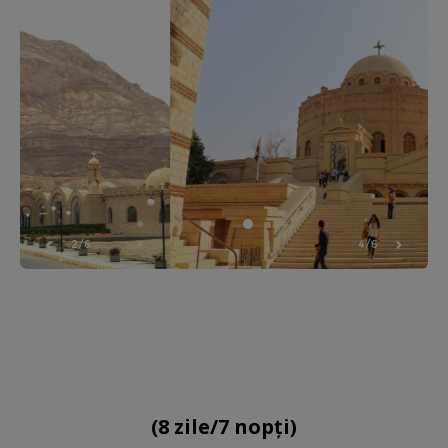
3/6
5/6
(8 zile/7 nopți)