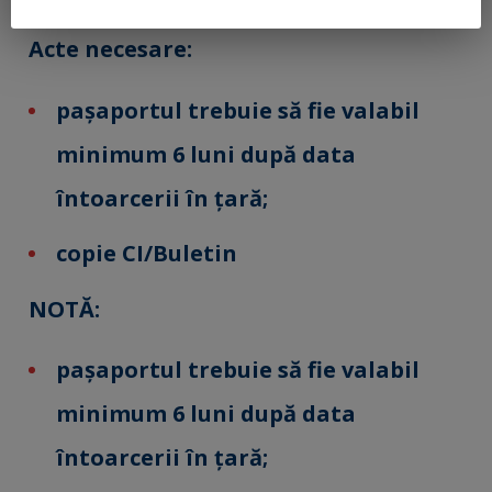
Acte necesare:
paşaportul trebuie să fie valabil
minimum 6 luni după data
întoarcerii în ţară;
copie CI/Buletin
NOTĂ:
paşaportul trebuie să fie valabil
minimum 6 luni după data
întoarcerii în ţară;