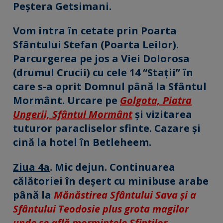
Peștera Getsimani.
Vom intra în cetate prin Poarta
Sfântului Stefan (Poarta Leilor).
Parcurgerea pe jos a Viei Dolorosa
(drumul Crucii) cu cele 14 “Stații” în
care s-a oprit Domnul până la Sfântul
Mormânt. Urcare pe
Golgota, Piatra
Ungerii, Sfântul Mormânt
și vizitarea
tuturor paracliselor sfinte. Cazare și
cină la hotel în Betleheem.
Ziua 4a
. Mic dejun. Continuarea
călătoriei în deșert cu minibuse arabe
până la
Mănăstirea Sfântului Sava și a
Sfântului Teodosie plus grota magilor
unde se află mormintele Sfinților