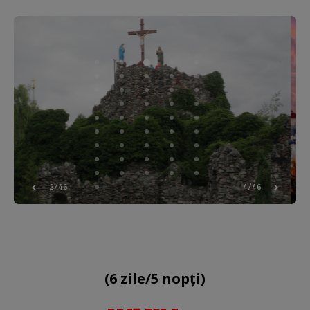
3/46
5/46
(6 zile/5 nopți)