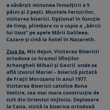
a săvârșit minunea înmulțirii a 5
pâini și 2 pești. Muntele Fericirilor,
vizitarea biserici. Opțional în funcție
de timp, plimbare cu o copie a „bărcii
lui Iisus” pe apele Mării Galileea.
Cazare și cină la hotel în Nazareth.
Ziua 6a.
Mic dejun. Vizitarea Bisericii
ortodoxe cu hramul Sfinților
Arhangheli Mihail și Gavril unde se
află izvorul Mariei – biserică pictată
de Frații Moroșanu în anul 1977.
Vizitarea Bisericii catolice Buna
Vestire, cea mai mare construcție de
cult din Orientul mijlociu. Deplasare
la Cana, vizită la biserica ortodoxă