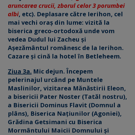
aruncarea crucii, zborul celor 3 porumbei
albi
, etc). Deplasare către Ierihon, cel
mai vechi oraș din lume: vizită la
biserica greco-ortodoxă unde vom
vedea Dudul lui Zacheu și
Așezământul românesc de la Ierihon.
Cazare și cină la hotel în Betleheem.
Ziua 3a.
Mic dejun. Începem
pelerinajul urcând pe Muntele
Maslinilor, vizitarea Mănăstirii Eleon,
a bisericii Pater Noster (Tatăl nostru),
a Bisericii Dominus Flavit (Domnul a
plâns), Biserica Națiunilor (Agoniei),
Grădina Getsimani cu Biserica
Mormântului Maicii Domnului și