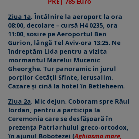
PREȚ 785 Euro
Ziua 1a
. Întâlnire la aeroport la ora
08:00, decolare – cursă H4 0235, ora
11:00, sosire pe Aeroportul Ben
Gurion, lângă Tel Aviv-ora 13:25. Ne
îndreptăm Lida pentru a vizita
mormantul Marelui Mucenic
Gheorghe. Tur panoramic în jurul
porților Cetății Sfinte, Ierusalim.
Cazare și cină la hotel în Betleheem.
Ziua 2a
. Mic dejun. Coboram spre Râul
Iordan, pentru a participa la
Ceremonia care se desfăşoară în
prezenţa Patriarhului greco-ortodox,
în ajunul Bobotezei (
Aghiasma mare,