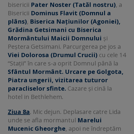
bisericii
Pater Noster (Tatăl nostru)
, a
Bisericii
Dominus Flavit (Domnul a
plâns)
,
Biserica Națiunilor (Agoniei),
Grădina Getsimani cu Biserica
Mormântului Maicii Domnului
și
Peștera Getsimani. Parcurgerea pe jos a
Viei Dolorosa (Drumul Crucii)
cu cele 14
“Stații” în care s-a oprit Domnul până la
Sfântul Mormânt. Urcare pe Golgota,
Piatra ungerii, vizitarea tuturor
paracliselor sfinte.
Cazare și cină la
hotel in Bethlehem.
Ziua 8a
. Mic dejun. Deplasare catre Lida
unde se afla mormantul
Marelui
Mucenic Gheorghe
, apoi ne îndreptăm