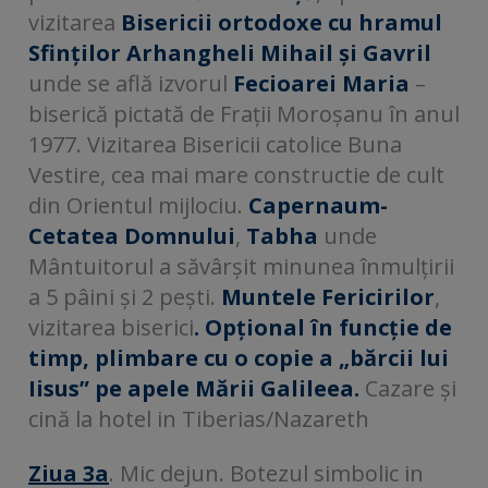
vizitarea
Bisericii ortodoxe cu hramul
Sfinților Arhangheli Mihail și Gavril
unde se află izvorul
Fecioarei Maria
–
biserică pictată de Frații Moroșanu în anul
1977. Vizitarea Bisericii catolice Buna
Vestire, cea mai mare constructie de cult
din Orientul mijlociu.
Capernaum-
Cetatea Domnului
,
Tabha
unde
Mântuitorul a săvârșit minunea înmulțirii
a 5 pâini și 2 pești.
Muntele Fericirilor
,
vizitarea biserici
. Opțional în funcție de
timp, plimbare cu o copie a „bărcii lui
Iisus” pe apele Mării Galileea.
Cazare și
cină la hotel in Tiberias/Nazareth
Ziua 3a
. Mic dejun. Botezul simbolic in