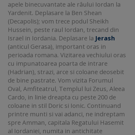
apele binecuvantate ale râului Iordan la
Yardenit. Deplasare la Ben Shean
(Decapolis); vom trece podul Sheikh
Hussein, peste raul Iordan, trecand din
Israel in Iordania. Deplasare la
Jerash
(anticul Gerasa), important oras in
perioada romana. Vizitarea vechiului oras
cu impunatoarea poarta de intrare
(Hadrian), strazi, arce si coloane deosebit
de bine pastrate. Vom vizita Forumul
Oval, Amfiteatrul, Templul lui Zeus, Aleea
Cardo, in linie dreapta cu peste 200 de
coloane in stil Doric si Ionic. Continuand
printre munti si vai adanci, ne indreptam
spre Amman, capitala Regatului Hasemit
al Iordaniei, numita in antichitate