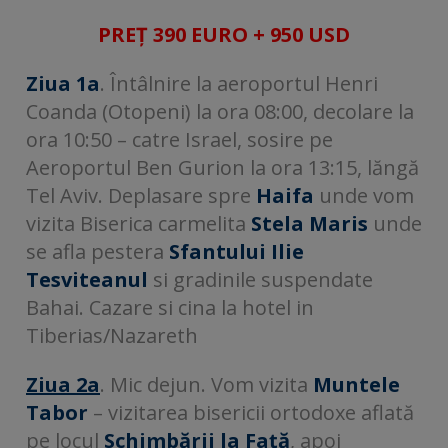
PREȚ 390 EURO + 950 USD
Ziua 1a
. Întâlnire la aeroportul Henri
Coanda (Otopeni) la ora 08:00, decolare la
ora 10:50 – catre Israel, sosire pe
Aeroportul Ben Gurion la ora 13:15, lăngă
Tel Aviv. Deplasare spre
Haifa
unde vom
vizita Biserica carmelita
Stela Maris
unde
se afla pestera
Sfantului Ilie
Tesviteanul
si gradinile suspendate
Bahai. Cazare si cina la hotel in
Tiberias/Nazareth
Ziua 2a
. Mic dejun. Vom vizita
Muntele
Tabor
– vizitarea bisericii ortodoxe aflată
pe locul
Schimbării la Față
, apoi