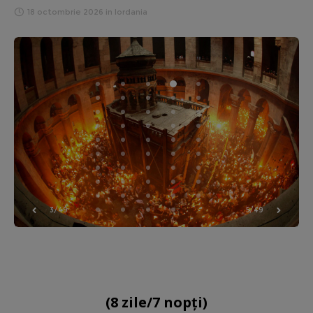
18 octombrie 2026
in
Iordania
3/49
5/49
(8 zile/7 nopți)