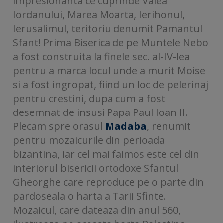
impresionanta ce cuprinde Valea
Iordanului, Marea Moarta, Ierihonul,
Ierusalimul, teritoriu denumit Pamantul
Sfant! Prima Biserica de pe Muntele Nebo
a fost construita la finele sec. al-IV-lea
pentru a marca locul unde a murit Moise
si a fost ingropat, fiind un loc de pelerinaj
pentru crestini, dupa cum a fost
desemnat de insusi Papa Paul Ioan II.
Plecam spre orasul
Madaba
, renumit
pentru mozaicurile din perioada
bizantina, iar cel mai faimos este cel din
interiorul bisericii ortodoxe Sfantul
Gheorghe care reproduce pe o parte din
pardoseala o harta a Tarii Sfinte.
Mozaicul, care dateaza din anul 560,