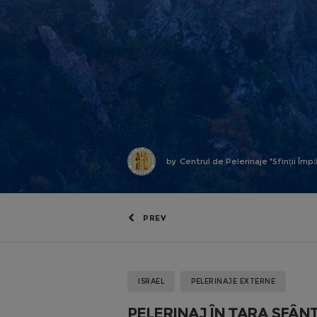
by
Centrul de Pelerinaje "Sfinții Împă
PREV
ISRAEL
PELERINAJE EXTERNE
PELERINAJ ÎN ȚARA SFÂNT