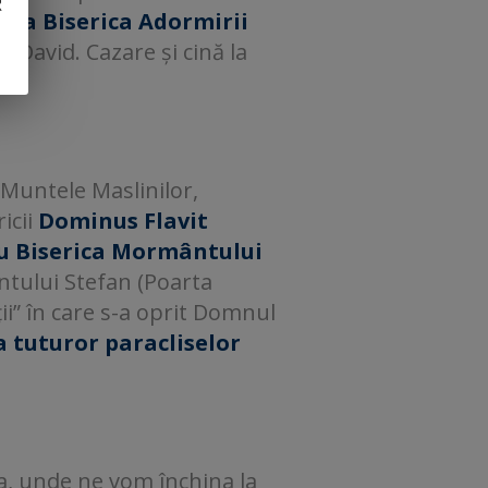
R
ui
la Biserica Adormirii
 David. Cazare și cină la
 Muntele Maslinilor,
ricii
Dominus Flavit
cu Biserica Mormântului
ntului Stefan (Poarta
ții” în care s-a oprit Domnul
a tuturor paracliselor
a, unde ne vom închina la