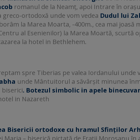
acob
romanul de la Neamț, apoi Intrare în oraș
ica greco-ortodoxă unde vom vedea
Dudul lui Z
borâm la Marea Moarta, -400m., cea mai joasă m
entru al Esenienilor) la Marea Moartă, scurtă o
 cazarea la hotel in Bethlehem.
reptam spre Tiberias pe valea Iordanului unde 
abha
unde Mântuitorul a săvârșit minunea înmulți
 biserici
. Botezul simbolic in apele binecuva
 hotel in Nazareth
a Bisericii ortodoxe cu hramul Sfinților Ar
i Maria – biserică pictată de Frații Moroșanu în a