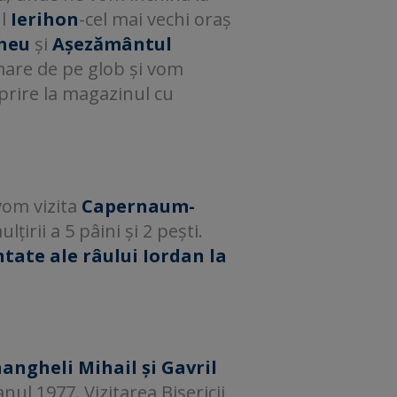
ul
Ierihon
-cel mai vechi oraș
aheu
și
Așezământul
are de pe glob și vom
prire la magazinul cu
vom vizita
Capernaum-
rii a 5 pâini și 2 pești.
ntate ale râului Iordan la
hangheli Mihail și Gavril
nul 1977. Vizitarea Bisericii