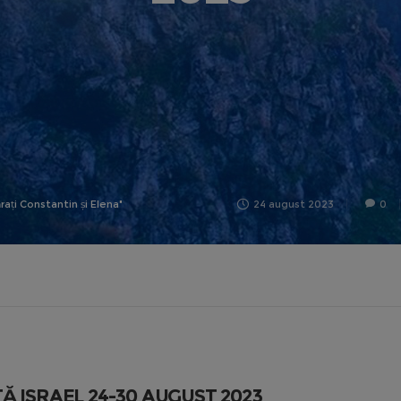
rați Constantin și Elena"
24 august 2023
0
Ă ISRAEL 24-30 AUGUST 2023