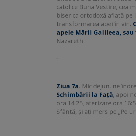
catolice Buna Vestire, cea m
biserica ortodoxă aflată pe 
transformarea apei în vin.
apele Mării Galileea, sau
Nazareth
Ziua 7a
. Mic dejun. ne înd
Schimbării la Față
, apoi 
ora 14:25, aterizare ora 16:5
Sfântă, și ați mers pe „Pe u