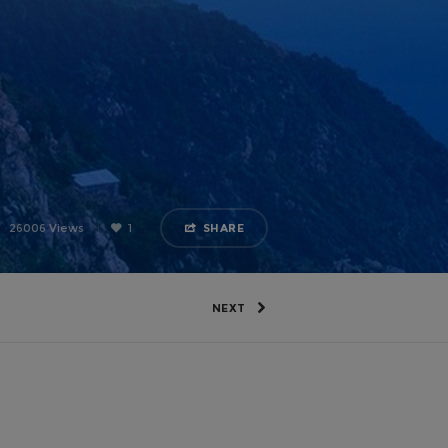
26006 Views
1
SHARE
NEXT