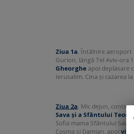
Ziua 1a
. Întâlnire aeroport
Gurion, lăngă Tel Aviv-ora 
Gheorghe
apoi deplasare ca
Ierusalim. Cina și cazarea 
Ziua 2a
. Mic dejun, continu
Sava și a Sfântului Teodo
Sofia mama Sfântului Sava,
Cosma și Damian, apoi
vizi