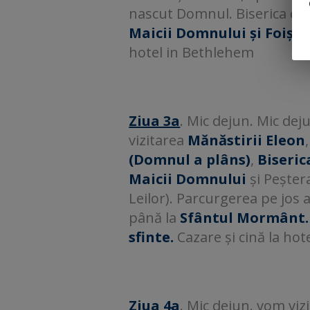
nascut Domnul. Biserica cat
Maicii Domnului și Foișor
hotel in Bethlehem
Ziua 3a
. Mic dejun. Mic dej
vizitarea
Mănăstirii Eleon
(Domnul a plâns)
,
Biseric
Maicii Domnului
și Peșter
Leilor). Parcurgerea pe jos 
până la
Sfântul Mormânt. 
sfinte.
Cazare și cină la hot
Ziua 4a
. Mic dejun. vom viz