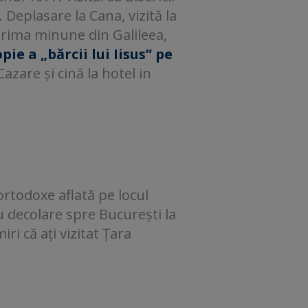
 Deplasare la Cana, vizită la
 prima minune din Galileea,
ie a „bărcii lui Iisus” pe
 Cazare și cină la hotel in
 ortodoxe aflată pe locul
 decolare spre București la
ri că ați vizitat Țara