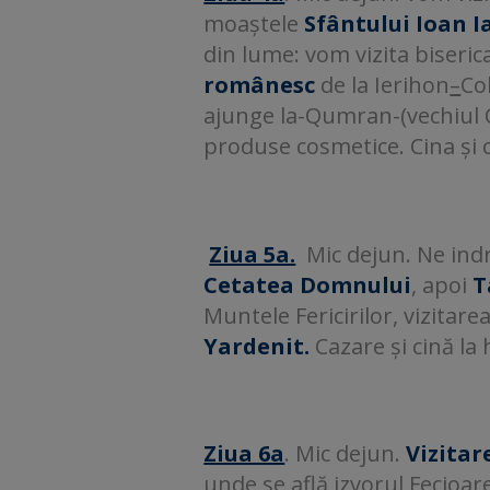
moaștele
Sfântului Ioan I
din lume: vom vizita biser
românesc
de la Ierihon
–
Co
ajunge la-Qumran-(vechiul C
produse cosmetice. Cina și
Ziua 5a.
Mic dejun. Ne ind
Cetatea Domnului
, apoi
T
Muntele Fericirilor, vizitarea
Yardenit.
Cazare și cină la
Ziua 6a
. Mic dejun.
Vizitare
unde se află izvorul Fecioare