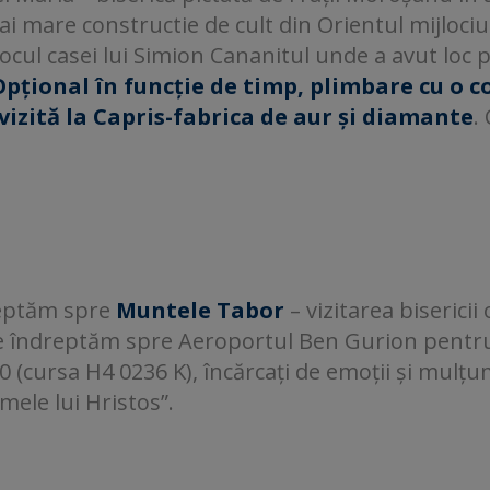
ai mare constructie de cult din Orientul mijlociu.
locul casei lui Simion Cananitul unde a avut loc
Opțional în funcție de timp, plimbare cu o cop
 vizită la Capris-fabrica de aur și diamante
.
reptăm spre
Muntele Tabor
– vizitarea bisericii
ne îndreptăm spre Aeroportul Ben Gurion pentru
0 (cursa H4 0236 K), încărcați de emoții și mulțumi
rmele lui Hristos”.