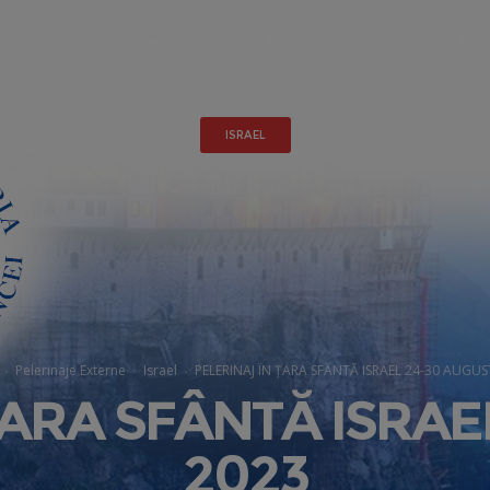
Home
Pelerinaje externe
Pelerinaje interne
Circuite c
ISRAEL
Pelerinaje Externe
Israel
PELERINAJ ÎN ȚARA SFÂNTĂ ISRAEL 24-30 AUGUS
ȚARA SFÂNTĂ ISRAE
2023