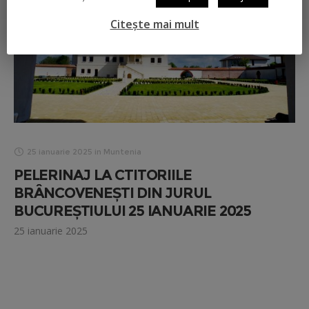
Citește mai mult
25 ianuarie 2025
in
Muntenia
PELERINAJ LA CTITORIILE
BRÂNCOVENEȘTI DIN JURUL
BUCUREȘTIULUI 25 IANUARIE 2025
25 ianuarie 2025