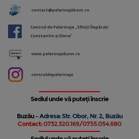
contact@pelerinajebzvn.ro
Centrul de Pelerinaje „Sfinții Împărați
Constantin și Elena”
www.pelerinajebzvn.ro
centruldepelerinaje
Sediul unde vă puteți înscrie
Buzău –
Adresa: Str. Obor, Nr. 2, Buzău
Contact:
0732.320.169
/
0755.054.680
Sediul unde vă puteți înscrie