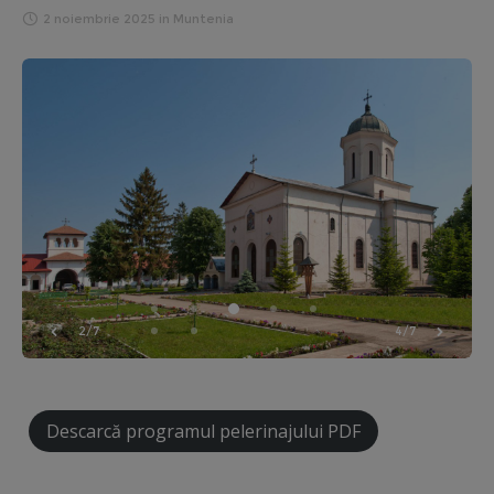
2 noiembrie 2025
in
Muntenia
2/7
4/7
Descarcă programul pelerinajului PDF