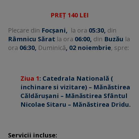
PREȚ 140 LEI
Plecare din
Focșani,
la ora
05:30,
din
Râmnicu Sărat
la ora
06:00,
din
Buzău
la
ora
06:30,
Duminică
,
02
noiembrie
, spre:
Ziua 1
:
Catedrala Natională (
inchinare si vizitare) –
Mănăstirea
Căldărușani – Mănăstirea Sfântul
Nicolae Sitaru – Mănăstirea Dridu.
Servicii incluse: