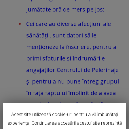
jumătate oră de mers pe jos;
Cei care au diverse afecțiuni ale
sănătății, sunt datori să le
menționeze la înscriere, pentru a
primi sfaturile și îndrumările
angajaților Centrului de Pelerinaje
și pentru a nu pune întreg grupul
în fața faptului împlinit de a avea
nevoie de asistență medicală
Acest site utilizează cookie-uri pentru a vă îmbunătăți
specializată sau de a renunța la
experiența. Continuarea accesării acestui site reprezintă
anumite vizite;