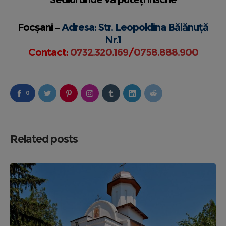
Focșani –
Adresa: Str. Leopoldina Bălănuță
Nr.1
Contact:
0732.320.169
/
0758.888.900
0
Related posts