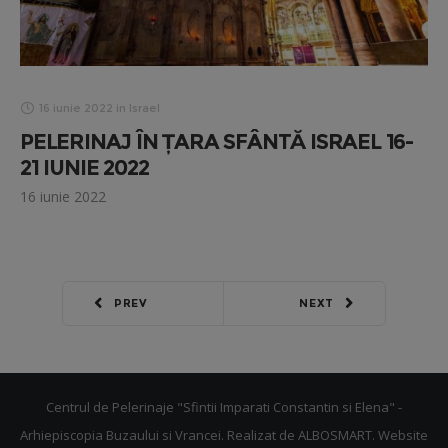
16 iunie 2022
in
Israel
PELERINAJ ÎN ȚARA SFÂNTĂ ISRAEL 16-
21 IUNIE 2022
16 iunie 2022
PREV
NEXT
Centrul de Pelerinaje "Sfintii Imparati Constantin si Elena" -
Arhiepiscopia Buzaului si Vrancei. Realizat de
ALBOSMART
. Website