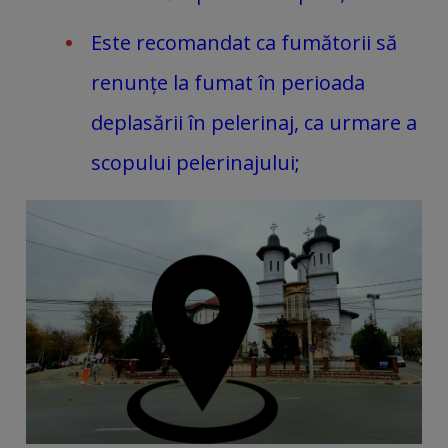
Este recomandat ca fumătorii să
renunțe la fumat în perioada
deplasării în pelerinaj, ca urmare a
scopului pelerinajului;