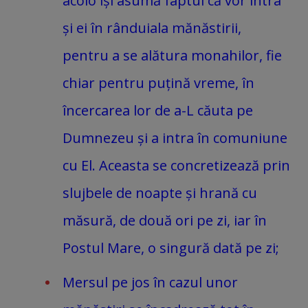
acolo își asumă faptul că vor intra
și ei în rânduiala mănăstirii,
pentru a se alătura monahilor, fie
chiar pentru puțină vreme, în
încercarea lor de a-L căuta pe
Dumnezeu și a intra în comuniune
cu El. Aceasta se concretizează prin
slujbele de noapte și hrană cu
măsură, de două ori pe zi, iar în
Postul Mare, o singură dată pe zi;
Mersul pe jos în cazul unor