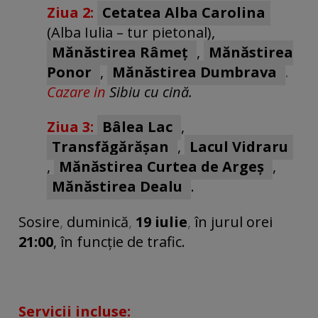
Ziua 2:
Cetatea Alba Carolina
(Alba Iulia – tur pietonal),
Mănăstirea Râmeț
,
Mănăstirea
Ponor
,
Mănăstirea Dumbrava
.
Cazare in
Sibiu cu cină.
Ziua 3:
Bâlea Lac
,
Transfăgărășan
,
Lacul Vidraru
,
Mănăstirea Curtea de Argeș
,
Mănăstirea Dealu
.
Sosire
,
duminică
,
19 iulie
,
în jurul orei
21:00
, în funcție de trafic.
Servicii incluse: