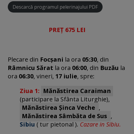
Descarcă programul pelerinajului PDF
PREȚ 675 LEI
Plecare din
Focșani
la ora
05:30
, din
Râmnicu Sărat
la ora
06:00
, din
Buzău
la
ora
06:30
, vineri,
17 iulie
, spre:
Ziua 1:
Mănăstirea Caraiman
(participare la Sfânta Liturghie),
Mănăstirea Șinca Veche
,
Mănăstirea Sâmbăta de Sus
,
Sibiu
( tur pietonal ).
Cazare in Sibiu.