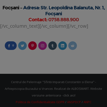
Focșani –
Adresa: Str. Leopoldina Balanuta, Nr. 1,
Focșani
Contact:
0758.888.900
[/vc_column_text][/vc_column][/vc_row]
0
Centrul de Pelerinaje "Sfintii Imparati Constantin si Elena" -
Arhiepiscopia Buzaului si Vrancei. Realizat de
ALBOSMART
. Website
versiune anterioara -
click aici!
Politica de Confidentialitate GDPR
/
ANSPDCP
/
ANPC