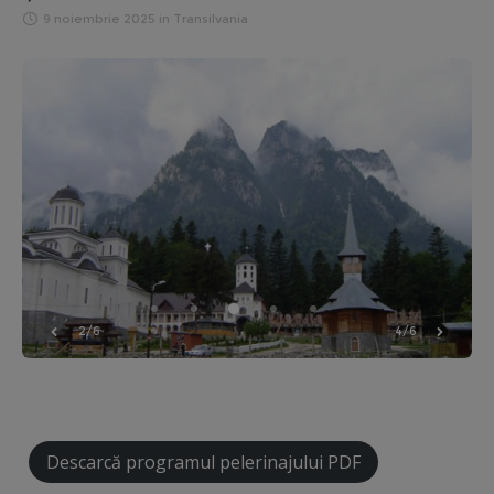
9 noiembrie 2025
in
Transilvania
2/6
4/6
Descarcă programul pelerinajului PDF