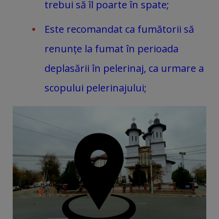
trebui să îl poarte în spate;
Este recomandat ca fumătorii să
renunțe la fumat în perioada
deplasării în pelerinaj, ca urmare a
scopului pelerinajului;