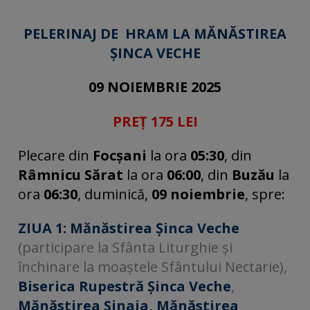
PELERINAJ DE HRAM LA MĂNĂSTIREA
ȘINCA VECHE
09 NOIEMBRIE 2025
PREȚ 175 LEI
Plecare din
Focșani
la ora
05:30
,
din
Râmnicu Sărat
la ora
06:00
,
din
Buzău
la
ora
06:30
, duminică,
09 noiembrie
, spre:
ZIUA 1:
Mănăstirea Șinca Veche
(participare la Sfânta Liturghie și
închinare la moaștele Sfântului Nectarie),
Biserica Rupestră Șinca Veche
,
Mănăstirea Sinaia, Mănăstirea