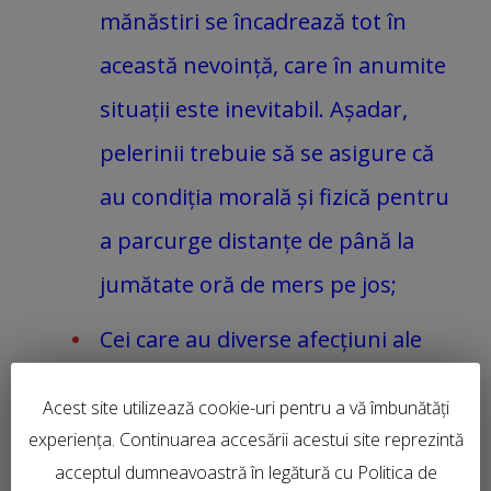
mănăstiri se încadrează tot în
această nevoință, care în anumite
situații este inevitabil. Așadar,
pelerinii trebuie să se asigure că
au condiția morală și fizică pentru
a parcurge distanțe de până la
jumătate oră de mers pe jos;
Cei care au diverse afecțiuni ale
sănătății, sunt datori să le
Acest site utilizează cookie-uri pentru a vă îmbunătăți
menționeze la înscriere, pentru a
experiența. Continuarea accesării acestui site reprezintă
primi sfaturile și îndrumările
acceptul dumneavoastră în legătură cu Politica de