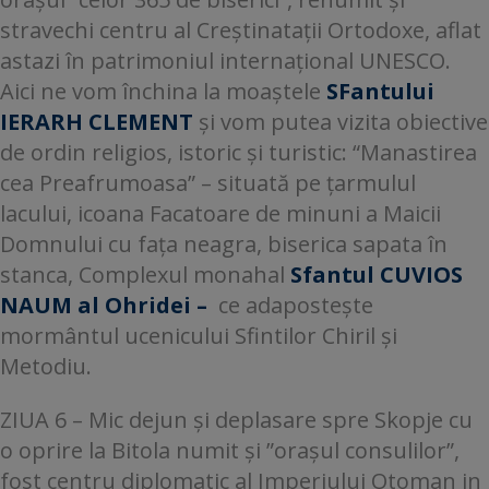
stravechi centru al Creștinatații Ortodoxe, aflat
astazi în patrimoniul internațional UNESCO.
Aici ne vom închina la moaștele
SFantului
IERARH CLEMENT
și vom putea vizita obiective
de ordin religios, istoric și turistic: “Manastirea
cea Preafrumoasa” – situată pe țarmulul
lacului, icoana Facatoare de minuni a Maicii
Domnului cu fața neagra, biserica sapata în
stanca, Complexul monahal
Sfantul CUVIOS
NAUM al Ohridei –
ce adapostește
mormântul ucenicului Sfintilor Chiril și
Metodiu.
ZIUA 6 – Mic dejun și deplasare spre Skopje cu
o oprire la Bitola numit și ”orașul consulilor”,
fost centru diplomatic al Imperiului Otoman in