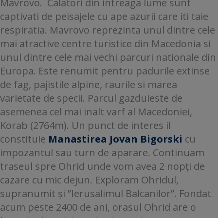
Mavrovo. Calatori din intreaga lume sunt
captivati de peisajele cu ape azurii care iti taie
respiratia. Mavrovo reprezinta unul dintre cele
mai atractive centre turistice din Macedonia si
unul dintre cele mai vechi parcuri nationale din
Europa. Este renumit pentru padurile extinse
de fag, pajistile alpine, raurile si marea
varietate de specii. Parcul gazduieste de
asemenea cel mai inalt varf al Macedoniei,
Korab (2764m). Un punct de interes il
constituie
Manastirea Jovan Bigorski
cu
impozantul sau turn de aparare. Continuam
traseul spre Ohrid unde vom avea 2 nopți de
cazare cu mic dejun. Exploram Ohridul,
supranumit și ”Ierusalimul Balcanilor”. Fondat
acum peste 2400 de ani, orasul Ohrid are o