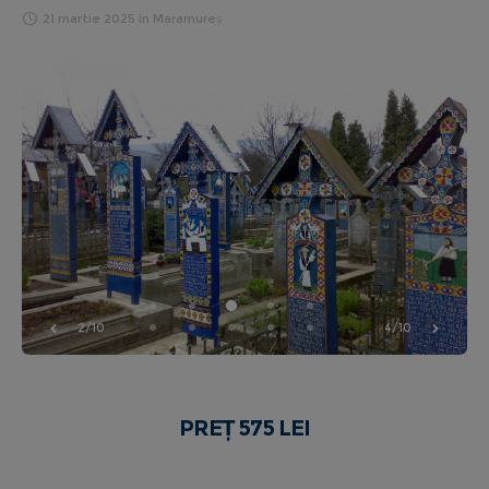
21 martie 2025
in
Maramureș
2/10
4/10
PREȚ 575 LEI