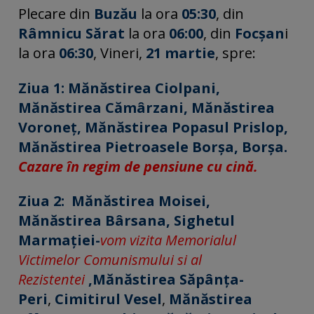
Plecare din
Buzău
la ora
05:30
, din
Râmnicu Sărat
la ora
06:00
, din
Focșan
i
la ora
06:30
, Vineri,
21 martie
, spre:
Ziua 1:
Mănăstirea Ciolpani,
Mănăstirea Cămârzani, Mănăstirea
Voroneț, Mănăstirea Popasul Prislop,
Mănăstirea Pietroasele Borșa, Borșa.
Cazare în regim de pensiune cu cină.
Ziua 2:
Mănăstirea Moisei,
Mănăstirea Bârsana,
Sighetul
Marmației-
vom vizita Memorialul
Victimelor Comunismului si al
Rezistentei
,
Mănăstirea Săpânța-
Peri
,
Cimitirul Vesel
,
Mănăstirea