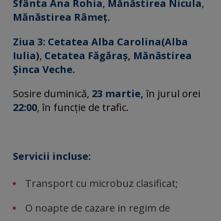
Sfânta Ana Rohia
,
Mănăstirea Nicula
,
Mănăstirea Râmeț.
Ziua 3:
Cetatea Alba Carolina(Alba
Iulia)
,
Cetatea Făgăraș, Mănăstirea
Șinca Veche.
Sosire duminică,
23 martie,
în jurul orei
22:00
, în funcție de trafic.
Servicii incluse:
Transport cu microbuz clasificat;
O noapte de cazare in regim de