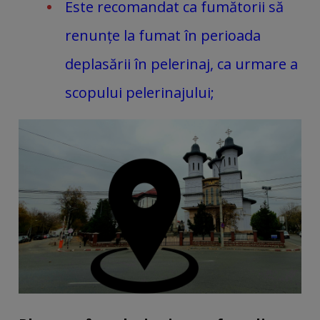
Este recomandat ca fumătorii să
renunțe la fumat în perioada
deplasării în pelerinaj, ca urmare a
scopului pelerinajului;