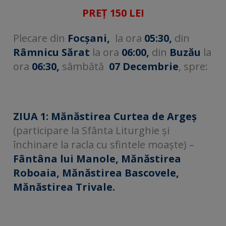
PREȚ 150 LEI
Plecare din
Focșani,
la ora
05:30,
din
Râmnicu Sărat
la ora
06:00,
din
Buzău
la
ora
06:30,
sâmbătă
07 Decembrie
, spre:
ZIUA 1:
Mănăstirea Curtea de Argeș
(participare la Sfânta Liturghie și
închinare la racla cu sfintele moaște) –
Fântâna lui Manole, Mănăstirea
Roboaia, Mănăstirea Bascovele,
Mănăstirea Trivale.