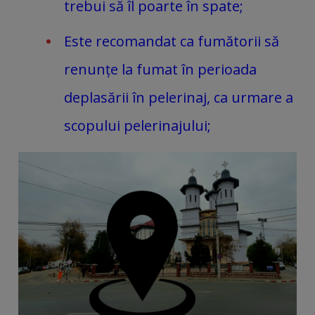
trebui să îl poarte în spate;
Este recomandat ca fumătorii să
renunțe la fumat în perioada
deplasării în pelerinaj, ca urmare a
scopului pelerinajului;