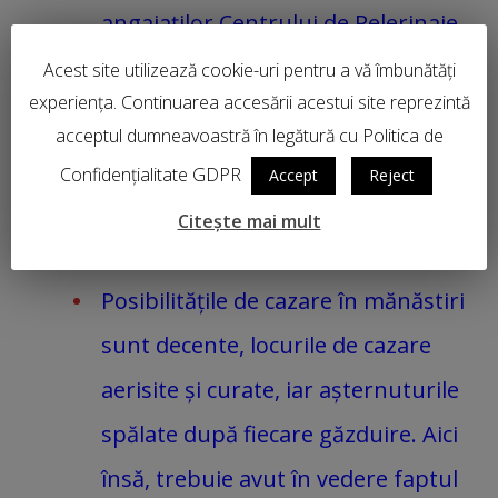
angajaților Centrului de Pelerinaje
și pentru a nu pune întreg grupul
Acest site utilizează cookie-uri pentru a vă îmbunătăți
experiența. Continuarea accesării acestui site reprezintă
în fața faptului împlinit de a avea
acceptul dumneavoastră în legătură cu Politica de
nevoie de asistență medicală
Confidențialitate GDPR
Accept
Reject
specializată sau de a renunța la
Citește mai mult
anumite vizite;
Posibilitățile de cazare în mănăstiri
sunt decente, locurile de cazare
aerisite și curate, iar așternuturile
spălate după fiecare găzduire. Aici
însă, trebuie avut în vedere faptul