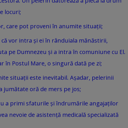
acestora. Un pelerin datorează a pleca la drum
 locuri;
r, care pot proveni în anumite situații;
ă vor intra și ei în rânduiala mănăstirii,
ăuta pe Dumnezeu și a intra în comuniune cu El.
r în Postul Mare, o singură dată pe zi;
e situații este inevitabil. Așadar, pelerinii
la jumătate oră de mers pe jos;
ru a primi sfaturile și îndrumările angajaților
vea nevoie de asistență medicală specializată