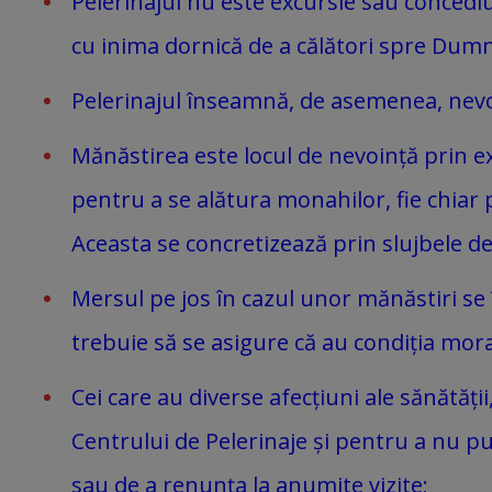
Pelerinajul nu este excursie sau concediu
cu inima dornică de a călători spre Dumn
Pelerinajul înseamnă, de asemenea, nevoinț
Mănăstirea este locul de nevoință prin exc
pentru a se alătura monahilor, fie chiar
Aceasta se concretizează prin slujbele de
Mersul pe jos în cazul unor mănăstiri se î
trebuie să se asigure că au condiția mora
Cei care au diverse afecțiuni ale sănătăți
Centrului de Pelerinaje și pentru a nu pu
sau de a renunța la anumite vizite;