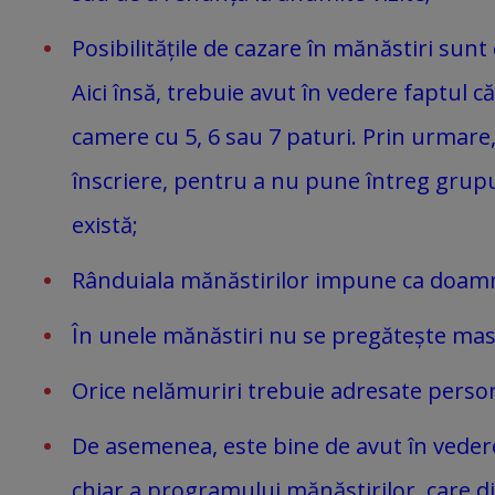
Posibilitățile de cazare în mănăstiri sunt
Aici însă, trebuie avut în vedere faptul 
camere cu 5, 6 sau 7 paturi. Prin urmare,
înscriere, pentru a nu pune întreg grupul,
există;
Rânduiala mănăstirilor impune ca doamne
În unele mănăstiri nu se pregătește mas
Orice nelămuriri trebuie adresate personal
De asemenea, este bine de avut în vedere 
chiar a programului mănăstirilor, care dif