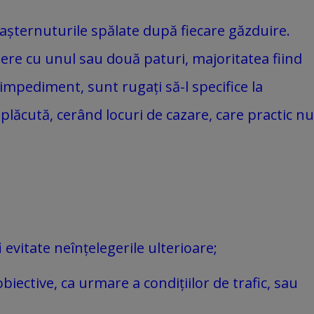
ar așternuturile spălate după fiecare găzduire.
amere cu unul sau două paturi, majoritatea fiind
impediment, sunt rugați să-l specifice la
eplăcută, cerând locuri de cazare, care practic nu
 evitate neînțelegerile ulterioare;
iective, ca urmare a condițiilor de trafic, sau