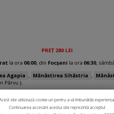
PREȚ 280 LEI
rat
la ora
06:00
, din
Focșani
la ora
06:30
, sâmbă
ea Agapia
,
Mănăstirea Sihăstria
,
Mănăst
in Pârvu ).
zului, Mănăstirea Pângărați, Mausoleul Eroi
Acest site utilizează cookie-uri pentru a vă îmbunătăți experiența
Continuarea accesării acestui site reprezintă acceptul