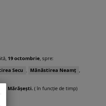
tă,
19 octombrie
, spre:
irea Secu
,
Mănăstirea Neamț
,
lor Mărășești.
( în funcție de timp)
.