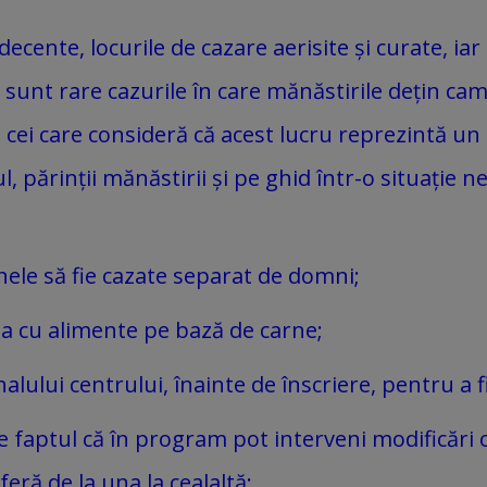
 decente, locurile de cazare aerisite și curate, i
că sunt rare cazurile în care mănăstirile dețin c
 cei care consideră că acest lucru reprezintă un 
 părinții mănăstirii și pe ghid într-o situație n
le să fie cazate separat de domni;
a cu alimente pe bază de carne;
ului centrului, înainte de înscriere, pentru a fi
faptul că în program pot interveni modificări ob
eră de la una la cealaltă;