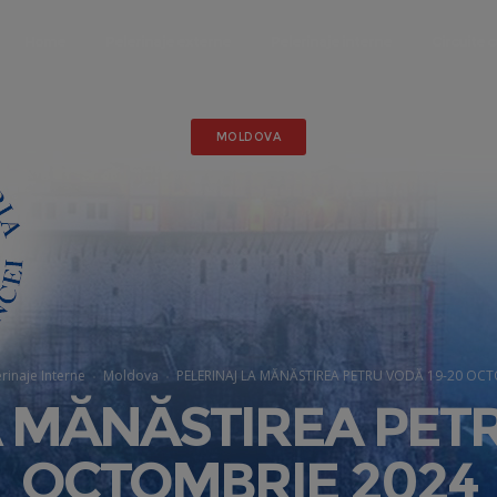
Home
Pelerinaje externe
Pelerinaje interne
Circuite c
MOLDOVA
rinaje Interne
Moldova
PELERINAJ LA MĂNĂSTIREA PETRU VODĂ 19-20 OCT
A MĂNĂSTIREA PETR
OCTOMBRIE 2024