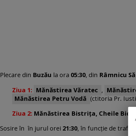
Plecare din
Buzău
la ora
05:30
, din
Râmnicu Să
Ziua 1:
Mănăstirea Văratec
,
Mănăstir
Mănăstirea Petru Vodă
(ctitoria Pr. Iust
Ziua 2:
Mănăstirea Bistrița, Cheile Bica
Sosire în
în jurul orei
21:30
, în funcție de trafic.