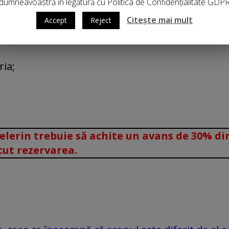
dumneavoastră în legătură cu Politica de Confidențialitate GDP
Citește mai mult
Accept
Reject
ria;
lerin trebuie să achite un avans de 30% din 
cut rezervarea.