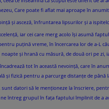
, ceea ce înseamnă că scopul este diferit de al 
ezeu, Care poate fi aflat mai aproape în anumite
ă și asceză, înfruntarea lipsurilor și a ispitelo
elență, iar cei care merg acolo își asumă faptul c
 pentru puțină vreme, în încercarea lor de a-L c
 noapte și hrană cu măsură, de două ori pe zi, ia
ncadrează tot în această nevoință, care în anumit
lă și fizică pentru a parcurge distanțe de până 
i, sunt datori să le menționeze la înscriere, pent
ne întreg grupul în fața faptului împlinit de a a