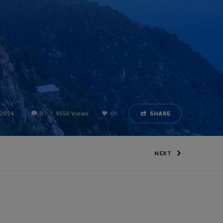
 2024
0
9556 Views
0
SHARE
NEXT