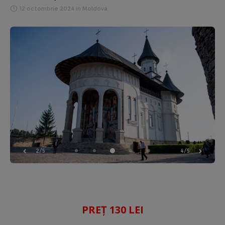
12 octombrie 2024
in
Moldova
2/5
4/5
PREȚ 130 LEI