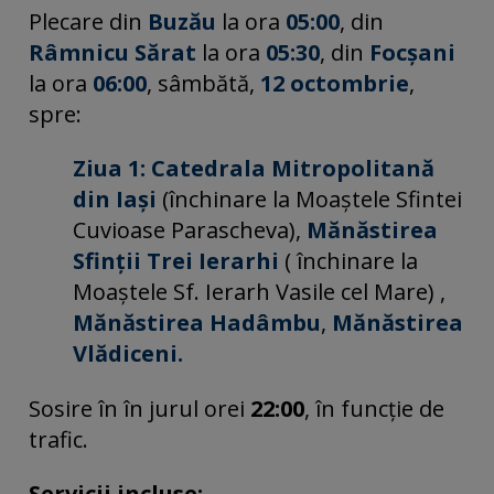
Plecare din
Buzău
la ora
05:00
, din
Râmnicu Sărat
la ora
05:30
, din
Focșani
la ora
06:00
, sâmbătă,
12 octombrie
,
spre:
Ziua 1:
Catedrala Mitropolitană
din Iași
(închinare la Moaștele Sfintei
Cuvioase Parascheva),
Mănăstirea
Sfinții Trei Ierarhi
( închinare la
Moaștele Sf. Ierarh Vasile cel Mare) ,
Mănăstirea Hadâmbu
,
Mănăstirea
Vlădiceni.
Sosire în
în jurul orei
22:00
, în funcție de
trafic.
Servicii incluse: