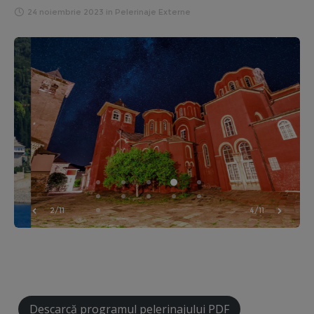
24 noiembrie 2023
in
Pelerinaje Externe
3/11
5/11
Descarcă programul pelerinajului PDF