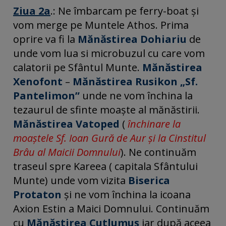
Ziua 2a
.: Ne îmbarcam pe ferry-boat și
vom merge pe Muntele Athos. Prima
oprire va fi la
Mănăstirea Dohiariu
de
unde vom lua si microbuzul cu care vom
calatorii pe Sfântul Munte.
Mănăstirea
Xenofont
–
Mănăstirea Rusikon „Sf.
Pantelimon”
unde ne vom închina la
tezaurul de sfinte moaște al mănăstirii.
Mănăstirea Vatoped
(
închinare la
moaștele Sf. Ioan Gură de Aur și la Cinstitul
Brâu al Maicii Domnului
). Ne continuăm
traseul spre Kareea ( capitala Sfântului
Munte) unde vom vizita
Biserica
Protaton
și ne vom închina la icoana
Axion Estin a Maici Domnului. Continuăm
cu
Mănăstirea Cutlumuș
iar după aceea