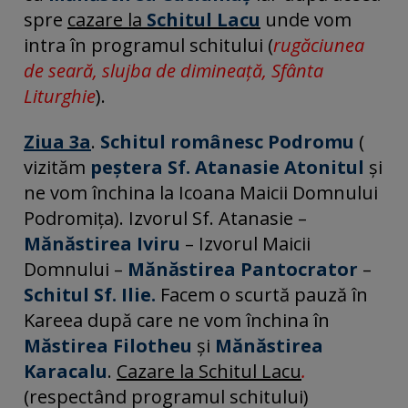
spre
cazare la
Schitul Lacu
unde vom
intra în programul schitului (
rugăciunea
de seară, slujba de dimineață, Sfânta
Liturghie
).
Ziua 3a
.
Schitul românesc Podromu
(
vizităm
peștera Sf. Atanasie Atonitul
și
ne vom închina la Icoana Maicii Domnului
Podromița). Izvorul Sf. Atanasie –
Mănăstirea Iviru
– Izvorul Maicii
Domnului –
Mănăstirea Pantocrator
–
Schitul Sf. Ilie.
Facem o scurtă pauză în
Kareea după care ne vom închina în
Măstirea Filotheu
și
Mănăstirea
Karacalu
.
Cazare la Schitul Lacu
.
(respectând programul schitului)