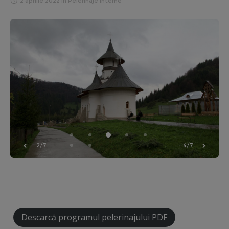
2 aprilie 2022
in
Pelerinaje Interne
2/7
4/7
Descarcă programul pelerinajului PDF