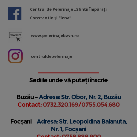
Centrul de Pelerinaje „Sfinții Împărați
Constantin și Elena”
www.pelerinajebzvn.ro
centruldepelerinaje
Sediile unde vă puteți înscrie
Buzău –
Adresa: Str. Obor, Nr. 2, Buzău
Contact:
0732.320.169
/
0755.054.680
Focșani –
Adresa: Str. Leopoldina Balanuta,
Nr. 1, Focșani
Contact:
0758.888.900