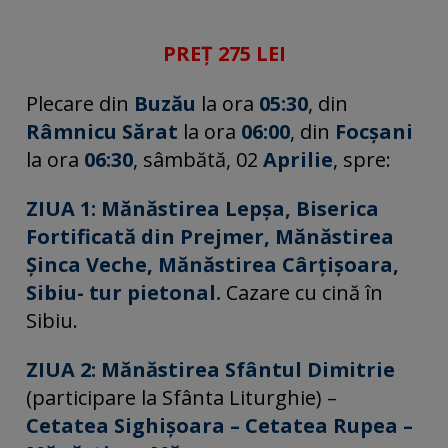
PREȚ 275 LEI
Plecare din
Buzău
la ora
05:30
, din
Râmnicu Sărat
la ora
06:00
, din
Focșani
la ora
06:30
, sâmbătă, 02
Aprilie
, spre:
ZIUA 1:
M
ănăstirea Lepșa, Biserica
Fortificată din Prejmer, Mănăstirea
Șinca Veche, Mănăstirea Cârțișoara,
Sibiu- tur pietonal.
Cazare cu cină în
Sibiu.
ZIUA 2:
Mănăstirea Sfântul Dimitrie
(participare la Sfânta Liturghie) –
Cetatea Sighișoara – Cetatea Rupea –