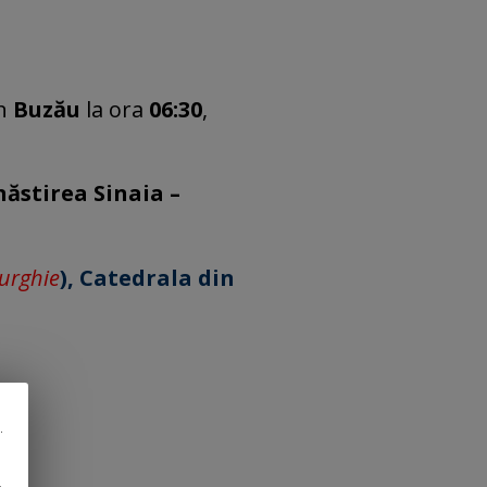
n
Buzău
la ora
06:30
,
năstirea Sinaia –
turghie
), Catedrala din
.