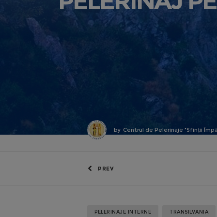
PELERINAJ PE
by
Centrul de Pelerinaje "Sfinții Împă
PREV
PELERINAJE INTERNE
TRANSILVANIA