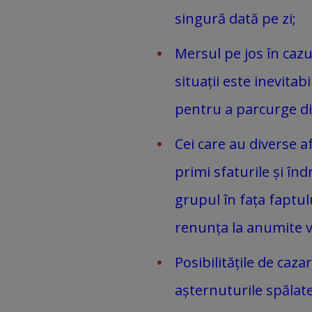
singură dată pe zi;
Mersul pe jos în cazu
situații este inevitab
pentru a parcurge di
Cei care au diverse a
primi sfaturile și în
grupul în fața faptul
renunța la anumite vi
Posibilitățile de caza
așternuturile spălate