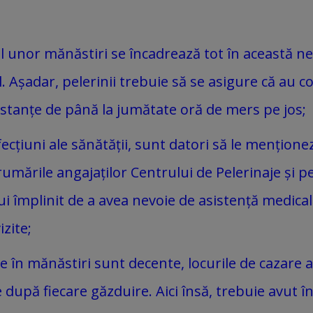
l unor mănăstiri se încadrează tot în această n
il. Așadar, pelerinii trebuie să se asigure că au co
stanțe de până la jumătate oră de mers pe jos;
fecțiuni ale sănătății, sunt datori să le mențione
drumările angajaților Centrului de Pelerinaje și 
ui împlinit de a avea nevoie de asistență medical
zite;
re în mănăstiri sunt decente, locurile de cazare ae
 după fiecare găzduire. Aici însă, trebuie avut î