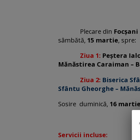
Plecare din
Focșani
sâmbătă,
15 martie
, spre:
Ziua 1:
Peștera Ial
Mănăstirea Caraiman – B
Ziua 2:
Biserica Sfâ
Sfântu Gheorghe – Mănăst
Sosire
duminică,
16 marti
Servicii incluse: