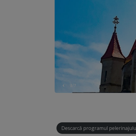
3/7
Descarcă programul pelerinajulu