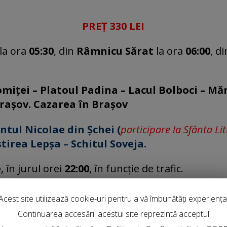
PREȚ 330 LEI
la ora
05:30
, din
Râmnicu Sărat
la ora
06:00
, di
omiței – Platoul Padina – Lacul Bolboci – Mă
rașov. Cazarea în Brașov
ntul Nicolae din Șchei (
participare la Sfânta Li
irea Lepșa – Schitul Soveja.
e
, în jurul orei
22:00
, în funcție de trafic.
Acest site utilizează cookie-uri pentru a vă îmbunătăți experiența
Continuarea accesării acestui site reprezintă acceptul