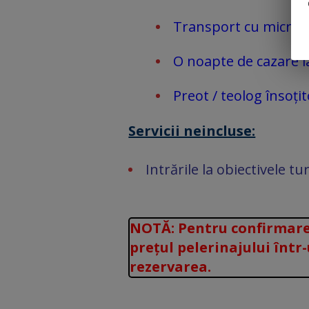
Transport cu microbu
O noapte de cazare l
Preot / teolog însoțit
Servicii neincluse:
Intrările la obiectivele tur
NOTĂ: Pentru confirmarea
prețul pelerinajului într
rezervarea.