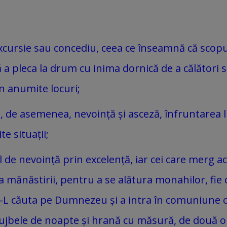
xcursie sau concediu, ceea ce înseamnă că scopul 
 a pleca la drum cu inima dornică de a călător
în anumite locuri;
 de asemenea, nevoință și asceză, înfruntarea lip
e situații;
 de nevoință prin excelență, iar cei care merg ac
ala mănăstirii, pentru a se alătura monahilor, fi
 a-L căuta pe Dumnezeu și a intra în comuniune c
ujbele de noapte și hrană cu măsură, de două ori