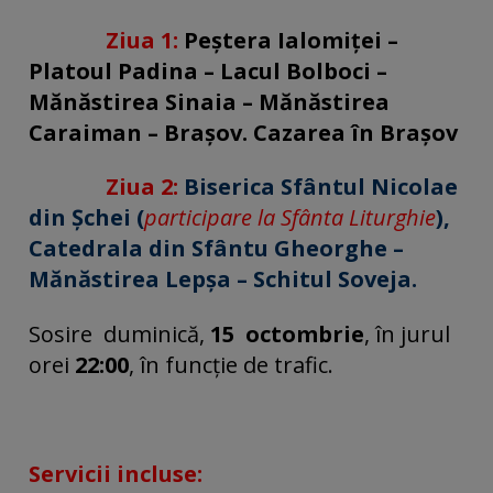
Ziua 1:
Peștera Ialomiței –
Platoul Padina – Lacul Bolboci –
Mănăstirea Sinaia – Mănăstirea
Caraiman – Brașov. Cazarea în Brașov
Ziua 2:
Biserica Sfântul Nicolae
din Șchei (
participare la Sfânta Liturghie
),
Catedrala din Sfântu Gheorghe –
Mănăstirea Lepșa – Schitul Soveja.
Sosire
duminică,
15 octombrie
, în jurul
orei
22:00
, în funcție de trafic.
Servicii incluse: