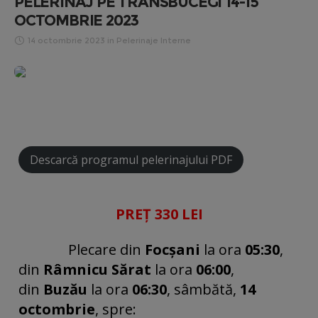
PELERINAJ PE TRANSBUCEGI 14-15
OCTOMBRIE 2023
14 octombrie 2023
in
Pelerinaje Interne
2/7
4/7
Descarcă programul pelerinajului PDF
PREȚ 330 LEI
Plecare din
Focșani
la ora
05:30
,
din
Râmnicu Sărat
la ora
06:00
,
din
Buzău
la ora
06:30
, sâmbătă,
14
octombrie
, spre: