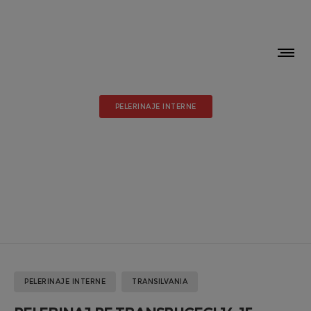
PELERINAJE INTERNE
PELERINAJ PE
TRANSBUCEGI 14-15
OCTOMBRIE 2023
PELERINAJE INTERNE
TRANSILVANIA