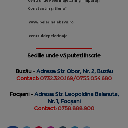
Centrul de Pelerinaje „Sfinții Împărați
Constantin și Elena”
www.pelerinajebzvn.ro
centruldepelerinaje
Sediile unde vă puteți înscrie
Buzău –
Adresa: Str. Obor, Nr. 2, Buzău
Contact:
0732.320.169
/
0755.054.680
Focșani –
Adresa: Str. Leopoldina Balanuta,
Nr. 1, Focșani
Contact:
0758.888.900