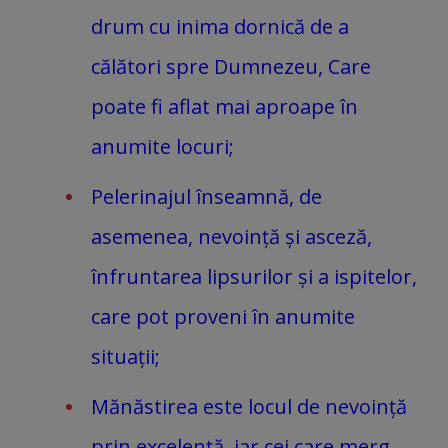
drum cu inima dornică de a
călători spre Dumnezeu, Care
poate fi aflat mai aproape în
anumite locuri;
Pelerinajul înseamnă, de
asemenea, nevoință și asceză,
înfruntarea lipsurilor și a ispitelor,
care pot proveni în anumite
situații;
Mănăstirea este locul de nevoință
prin excelență, iar cei care merg