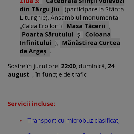
Ziua 3:
Catedrala Sfinții Voievozi
din Târgu Jiu
(participare la Sfânta
Liturghie),
Ansamblul monumental
„Calea Eroilor”
(
Masa Tăcerii
,
Poarta Sărutului
și
Coloana
Infinitului
),
Mănăstirea Curtea
de Argeș
.
Sosire
în jurul orei
22:00
,
duminică,
24
august
, în funcție de trafic.
Servicii incluse:
Transport cu microbuz clasificat;