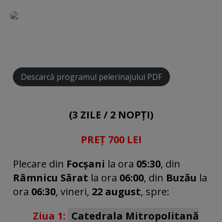
2/14
4/14
Descarcă programul pelerinajului PDF
(3 ZILE / 2 NOPȚI)
PREȚ 700 LEI
Plecare din
Focșani
la ora
05:30
, din
Râmnicu Sărat
la ora
06:00
, din
Buzău
la
ora
06:30
, vineri,
22 august
, spre:
Ziua 1:
Catedrala Mitropolitană