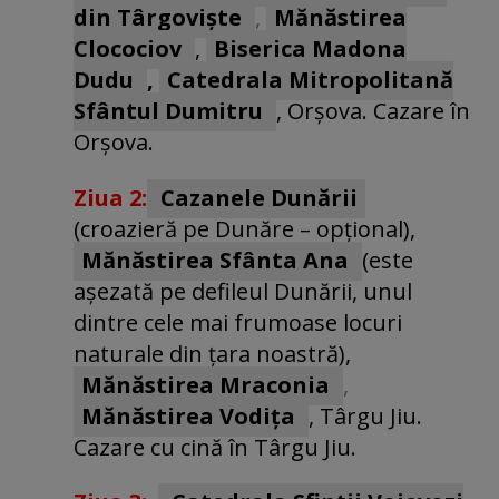
din Târgoviște
,
Mănăstirea
Clocociov
,
Biserica Madona
Dudu
,
Catedrala Mitropolitană
Sfântul Dumitru
, Orșova. Cazare în
Orșova.
Ziua 2:
Cazanele Dunării
(croazieră pe Dunăre – opțional),
Mănăstirea Sfânta Ana
(este
așezată pe defileul Dunării, unul
dintre cele mai frumoase locuri
naturale din țara noastră),
Mănăstirea Mraconia
,
Mănăstirea Vodița
, Târgu Jiu.
Cazare cu cină în Târgu Jiu.