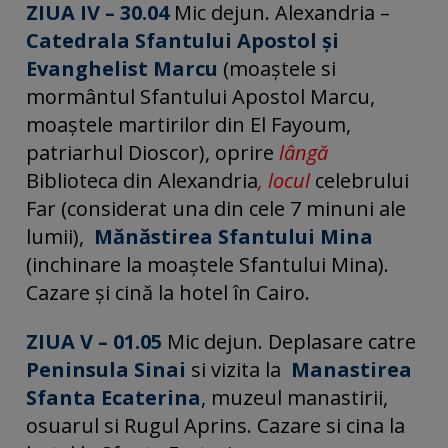
ZIUA IV – 30.04
Mic dejun. Alexandria –
Catedrala Sfantului Apostol și
Evanghelist Marcu
(moaştele si
mormântul Sfantului Apostol Marcu,
moaştele martirilor din El Fayoum,
patriarhul Dioscor), oprire
lângă
Biblioteca din Alexandria
, locul
celebrului
Far (considerat una din cele 7 minuni ale
lumii),
Mănăstirea Sfantului Mina
(inchinare la moaştele Sfantului Mina).
Cazare și cină la hotel în Cairo.
ZIUA V – 01.05
Mic dejun. Deplasare catre
Peninsula Sinai
si vizita la
Manastirea
Sfanta Ecaterina
, muzeul manastirii,
osuarul si Rugul Aprins. Cazare si cina la