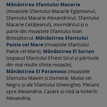
Mănăstirea Sfantului Macarie
(moaştele Sfantului Macarie Egipteanul,
Sfantului Macarie Alexandrinul, Sfantului
Macarie Cetăţeanul), mormântul şi o
parte din moaştele Sfantului Ioan
Botezătorul.
Mănăstirea Sfantului
Paisie cel Mare
(moaştele Sfantului
Paisie cel Mare),
Mănăstirea El Surian
(copacul Sfantului Efrem Sirul şi părticele
din mai multe sfinte moaşte),
Mănăstirea El Paramous
(moaştele
Sfantului Maxim şi Dometie, Moise cel
Negru şi ale Sfantului Gheorghe). Plecare
spre Alexandria. Cazare și cină la hotel în
Alexandria.