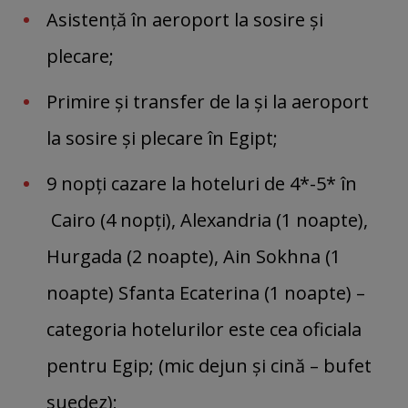
Asistenţă în aeroport la sosire şi
plecare;
Primire şi transfer de la şi la aeroport
la sosire şi plecare în Egipt;
9 nopţi cazare la hoteluri de 4*-5* în
Cairo (4 nopţi), Alexandria (1 noapte),
Hurgada (2 noapte), Ain Sokhna (1
noapte) Sfanta Ecaterina (1 noapte) –
categoria hotelurilor este cea oficiala
pentru Egip; (mic dejun şi cină – bufet
suedez);