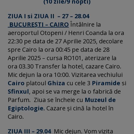
(10 zile/9 nopti)
ZIUA I si ZIUA II – 27 – 28.04
BUCUREŞTI – CAIRO
Întâlnire la
aeroportul Otopeni / Henri Coanda la ora
22:30 pe data de 27 Aprilie 2025, decolare
spre Cairo la ora 00:45 pe data de 28
Aprilie 2025 – cursa RO101, aterizare la
ora 03.30 Transfer la hotel, cazare Cairo.
Mic dejun la ora 10:00. Vizitarea vechiului
Cairo
platoul
Ghiza
cu cele 3
Piramide
si
Sfinxul
, apoi se va merge la o fabrică de
Parfum. Ziua se încheie cu
Muzeul de
Egiptologie.
Cazare și cină la hotel în
Cairo.
ZIUA III – 29.04
Mic dejun. Vom vizita