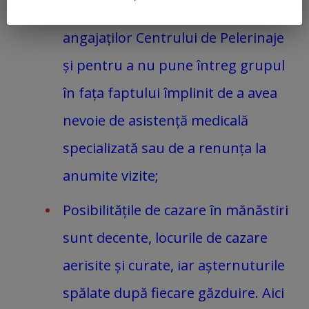
primi sfaturile și îndrumările
angajaților Centrului de Pelerinaje
și pentru a nu pune întreg grupul
în fața faptului împlinit de a avea
nevoie de asistență medicală
specializată sau de a renunța la
anumite vizite;
Posibilitățile de cazare în mănăstiri
sunt decente, locurile de cazare
aerisite și curate, iar așternuturile
spălate după fiecare găzduire. Aici