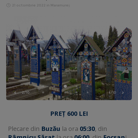
21 octombrie 2022
in
Maramureș
2/10
4/10
PREȚ 600 LEI
Plecare din
Buzău
la ora
05:30
, din
Râmnicu Sărat
la ora
06:00
, din
Focșan
i