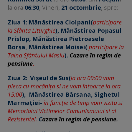
la ora
06:30
, Vineri,
21 octombrie
, spre:
Ziua 1:
Mănăstirea Ciolpani(
participare
la Sfânta Liturghie
), Mănăstirea Popasul
Prislop, Mănăstirea Pietroasele
Borșa, Mănăstirea Moisei(
participare la
Taina Sfântului Maslu
).
Cazare în regim de
pensiune
.
Ziua 2:
Vișeul de Sus(
la ora 09:00 vom
pleca cu mocănița si ne vom întoarce la
ora
15:00
), Mănăstirea Bârsana,
Sighetul
Marmației-
în funcție de timp vom vizita si
Memorialul Victimelor Comunismului si al
Rezistentei.
C
azare în regim de pensiune.