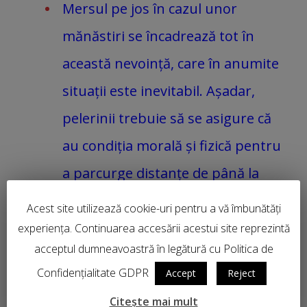
Mersul pe jos în cazul unor
mănăstiri se încadrează tot în
această nevoință, care în anumite
situații este inevitabil. Așadar,
pelerinii trebuie să se asigure că
au condiția morală și fizică pentru
a parcurge distanțe de până la
jumătate oră de mers pe jos;
Acest site utilizează cookie-uri pentru a vă îmbunătăți
experiența. Continuarea accesării acestui site reprezintă
Cei care au diverse afecțiuni ale
acceptul dumneavoastră în legătură cu Politica de
sănătății, sunt datori să le
Confidențialitate GDPR
Accept
Reject
menționeze la înscriere, pentru a
Citește mai mult