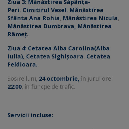
Ziua 3:
Mănăstirea Săpânța-
Peri
,
Cimitirul Vesel
,
Mănăstirea
Sfânta Ana Rohia
,
Mănăstirea Nicula
,
Mănăstirea Dumbrava, Mănăstirea
Râmeț.
Ziua 4:
Cetatea Alba Carolina(Alba
Iulia),
Cetatea Sighișoara
,
Cetatea
Feldioara.
Sosire luni,
24 octombrie,
în jurul orei
22:00
, în funcție de trafic.
Servicii incluse: