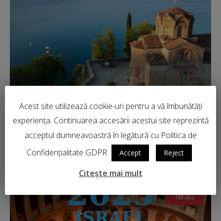
Acest site utilizează cookie-uri pentru a vă îmbunătăți
2 septembrie 2025
in
Macedonia
experiența. Continuarea accesării acestui site reprezintă
PELERINAJ ÎN MACEDONIA 02-08
acceptul dumneavoastră în legătură cu Politica de
SEPTEMBRIE 2025
Confidențialitate GDPR
Accept
Reject
2 septembrie 2025
Citește mai mult
ISRAEL